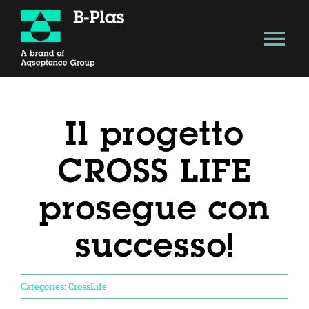
Salta
al
Tog
contenuto
Nav
About
Il progetto
Soluzione Tecnologica
CROSS LIFE
Vantaggi
prosegue con
Modello B-Plas
successo!
Economia circolare
Categories:
CrossLife