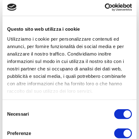
del progetto come nuovo partner strategico. Gli
studi di fattibilità hanno confermato una
riduzione dell’80% del volume di fanghi di
depurazione delle acque reflue (WWTS). Inoltre,
Questo sito web utilizza i cookie
è stata dimostrata la produzione di acido
Utilizziamo i cookie per personalizzare contenuti ed
annunci, per fornire funzionalità dei social media e per
crotonico bio-based di alta purezza (95%),
analizzare il nostro traffico. Condividiamo inoltre
evidenziando la fattibilità del processo. I modelli
informazioni sul modo in cui utilizza il nostro sito con i
preliminari di LCA hanno confermato una
nostri partner che si occupano di analisi dei dati web,
riduzione delle emissioni di carbonio sostituendo
pubblicità e social media, i quali potrebbero combinarle
con altre informazioni che ha fornito loro o che hanno
l’acido crotonico fossile con alternative bio-
raccolto dal suo utilizzo dei loro servizi.
based.
Selezione
Necessari
Prossimi Passi
del
consenso
Preferenze
Installazione di due impianti dimostrativi