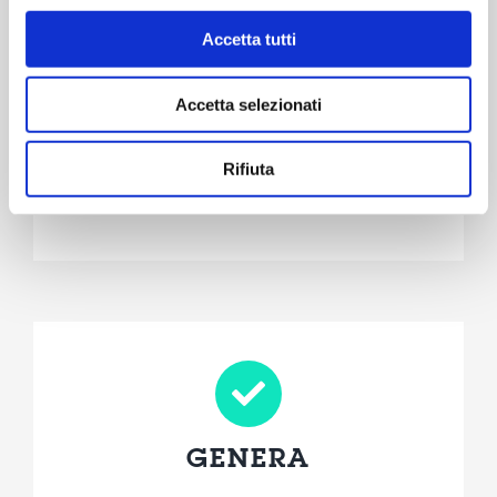
Accetta tutti
PRODUCE
Accetta selezionati
PHA biobased biodegradabile; Biochar;
Rifiuta
Acque ricche di COD; Fosforo
GENERA