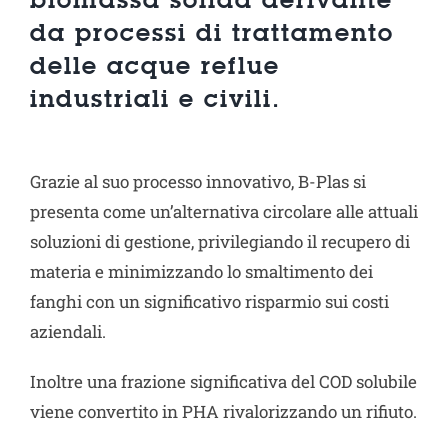
biomassa solida derivante
Progetto Cross Life
da processi di trattamento
delle acque reflue
Blog
industriali e civili.
Download
Grazie al suo processo innovativo, B-Plas si
presenta come un’alternativa circolare alle attuali
Lavora con noi
soluzioni di gestione, privilegiando il recupero di
materia e minimizzando lo smaltimento dei
Contatti
fanghi con un significativo risparmio sui costi
aziendali.
Vai a Diemme Filtration
Inoltre una frazione significativa del COD solubile
viene convertito in PHA rivalorizzando un rifiuto.