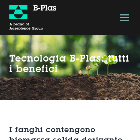
Salta
al
Tog
contenuto
Nav
About
Tecnologia B-Plas: tutti
Soluzione Tecnologica
i benefici
Vantaggi
Modello B-Plas
Economia circolare
I fanghi contengono