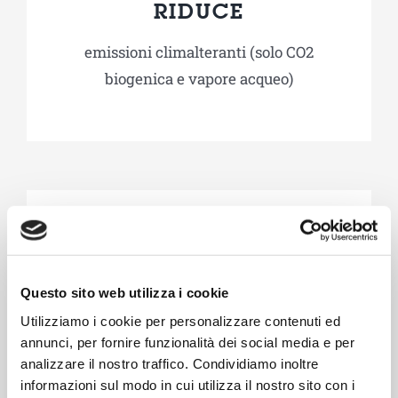
RIDUCE
emissioni climalteranti (solo CO2
biogenica e vapore acqueo)
Questo sito web utilizza i cookie
DIMINUISCE
Utilizziamo i cookie per personalizzare contenuti ed
il numero di mezzi per il trasporto dei
annunci, per fornire funzionalità dei social media e per
analizzare il nostro traffico. Condividiamo inoltre
fanghi in cerca di collocazione
informazioni sul modo in cui utilizza il nostro sito con i