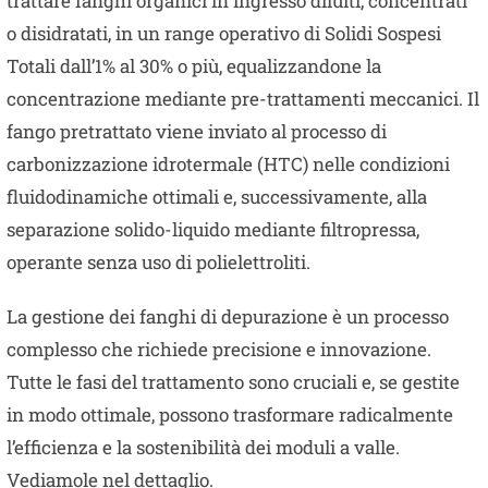
trattare fanghi organici in ingresso diluiti, concentrati
Progetto Cross Life
o disidratati, in un range operativo di Solidi Sospesi
Totali dall’1% al 30% o più, equalizzandone la
Blog
concentrazione mediante pre-trattamenti meccanici. Il
fango pretrattato viene inviato al processo di
carbonizzazione idrotermale (HTC) nelle condizioni
Download
fluidodinamiche ottimali e, successivamente, alla
separazione solido-liquido mediante filtropressa,
Lavora con noi
operante senza uso di polielettroliti.
Contatti
La gestione dei fanghi di depurazione è un processo
complesso che richiede precisione e innovazione.
Vai a Diemme Filtration
Tutte le fasi del trattamento sono cruciali e, se gestite
in modo ottimale, possono trasformare radicalmente
l’efficienza e la sostenibilità dei moduli a valle.
Vediamole nel dettaglio.