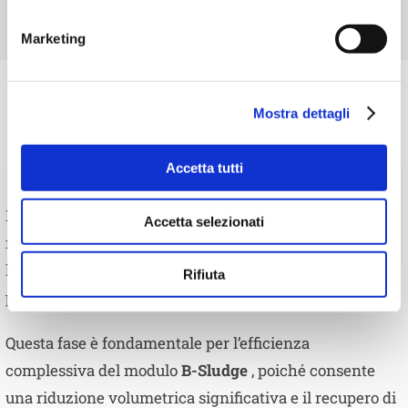
Marketing
Mostra dettagli
SEPARAZIONE
SOLIDO-LIQUIDO
Accetta tutti
Il trattamento HTC modifica le proprietà reologiche del
Accetta selezionati
fango, migliorando le prestazioni di separazione solido-
liquido tramite filtropressa senza utilizzo di
Rifiuta
polielettroliti.
Questa fase è fondamentale per l’efficienza
complessiva del modulo
B-Sludge
, poiché consente
una riduzione volumetrica significativa e il recupero di