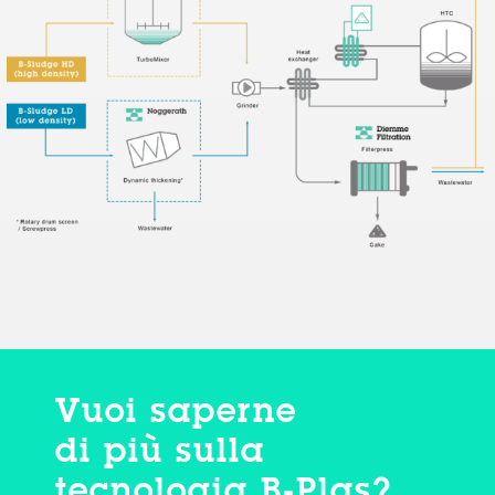
Vuoi saperne
di più sulla
tecnologia B-Plas?