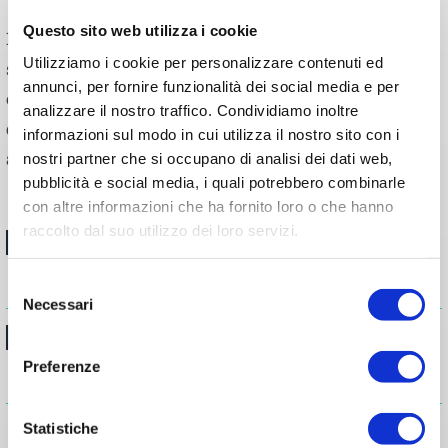
Questo sito web utilizza i cookie
La tecnologia si basa su una serie di reattori operanti in
Utilizziamo i cookie per personalizzare contenuti ed
sequenza per garantire un processo batch alternato
annunci, per fornire funzionalità dei social media e per
che permette un trattamento in continuo. All’interno
analizzare il nostro traffico. Condividiamo inoltre
del sistema, la presenza di uno scambiatore di calore
informazioni sul modo in cui utilizza il nostro sito con i
assicura l’efficienza termica del processo.
nostri partner che si occupano di analisi dei dati web,
pubblicità e social media, i quali potrebbero combinarle
con altre informazioni che ha fornito loro o che hanno
raccolto dal suo utilizzo dei loro servizi.
Vantaggi tecnici del
trattamento HTC
Selezione
Necessari
del
consenso
Analisi e ottimizzazione
Preferenze
su misura
Statistiche