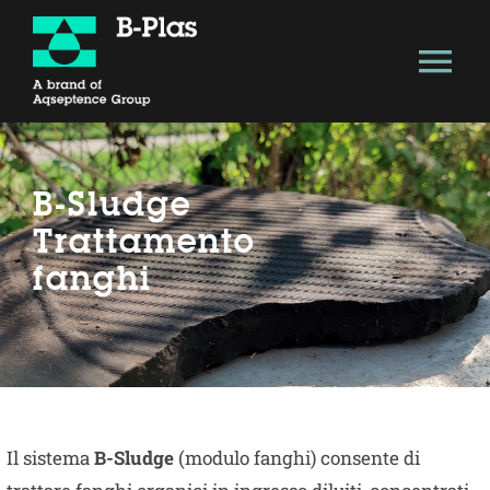
Salta
al
Tog
contenuto
Nav
About
B-Sludge
Soluzione Tecnologica
Trattamento
fanghi
Vantaggi
Modello B-Plas
Economia circolare
Il sistema
B-Sludge
(modulo fanghi) consente di