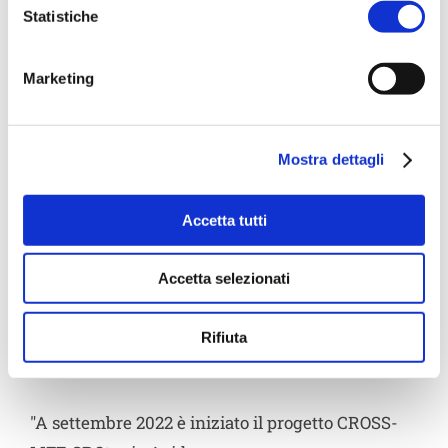
Statistiche
Marketing
Mostra dettagli
Accetta tutti
Progetto CROSS-LIFE: la
simbiosi industriale per
Accetta selezionati
produrre acido crotonico
Rifiuta
dai fanghi
"A settembre 2022 è iniziato il progetto CROSS-