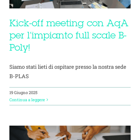
Progetto Cross Life
Kick-off meeting con AqA
Blog
per l’impianto full scale B-
Poly!
Download
Siamo stati lieti di ospitare presso la nostra sede
Lavora con noi
B-PLAS
Contatti
19 Giugno 2025
Continua a leggere
Vai a Diemme Filtration