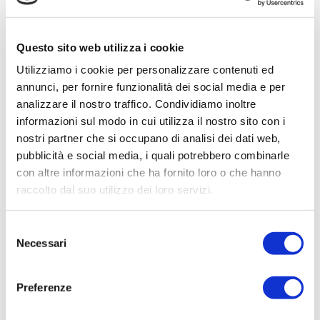
Questo sito web utilizza i cookie
Utilizziamo i cookie per personalizzare contenuti ed
annunci, per fornire funzionalità dei social media e per
Herambiente nuovo
analizzare il nostro traffico. Condividiamo inoltre
informazioni sul modo in cui utilizza il nostro sito con i
partner del CROSS!
nostri partner che si occupano di analisi dei dati web,
pubblicità e social media, i quali potrebbero combinarle
con altre informazioni che ha fornito loro o che hanno
In occasione della visita di monitoraggio, è stato
raccolto dal suo utilizzo dei loro servizi.
presentato oggi
Selezione
10 Aprile 2024
Necessari
del
Continua a leggere
consenso
Preferenze