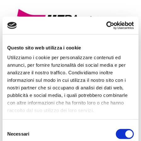
Progetto Cross Life
Blog
Download
Questo sito web utilizza i cookie
Utilizziamo i cookie per personalizzare contenuti ed
annunci, per fornire funzionalità dei social media e per
In occasione della visita di monitoraggio, è stato
Lavora con noi
analizzare il nostro traffico. Condividiamo inoltre
presentato oggi il nuovo partner del progetto
informazioni sul modo in cui utilizza il nostro sito con i
Cross Life: Herambiente.
nostri partner che si occupano di analisi dei dati web,
Contatti
pubblicità e social media, i quali potrebbero combinarle
Herambiente installerà un impianto dimostrativo
con altre informazioni che ha fornito loro o che hanno
presso il sito in Via Baiona a Ravenna, dove verrà
Vai a Diemme Filtration
raccolto dal suo utilizzo dei loro servizi.
applicato il processo di biosintesi utilizzando i
fanghi in eccesso provenienti dall’impianto di
Selezione
Necessari
trattamento delle acque reflue industriali TAS per
del