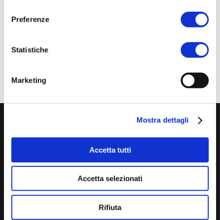
consenso
12 mesi.
Preferenze
Leggi la notizia completa
qui
.
Statistiche
Marketing
Mostra dettagli
Accetta tutti
Accetta selezionati
B-Plas sbrl via Gessi, 16 48022 Lugo (RA) Tel.
Rifiuta
0545.20611
info@b-plas.it