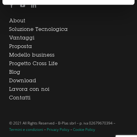
About
Soluzione Tecnologica
Vantaggi
Proposta
Modello business
Progetto Cross Life
Blog
Download
Lavora con noi
Contatti
© 2021 All Rights Reserved – B-Plas sbrl – p. iva 02679670394 –
Termini e condizioni
–
Privacy Policy
–
Cookie Policy