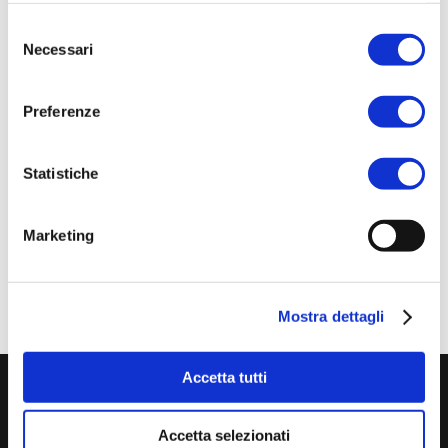
legate alla gestione fanghi e discusso delle
Selezione
diverse strategie di trattamento, presentando
Necessari
del
schemi operativi e casi studio che sfruttano la
consenso
nostra tecnologia B-Plas. È stato per noi un
Preferenze
importante momento di condivisione e di
confronto con un pubblico di specialisti del
Statistiche
sistema idrico integrato. Grazie a tutti i
partecipanti e a Piave Servizi che ci ha ospitati!
Marketing
Mostra dettagli
Accetta tutti
Accetta selezionati