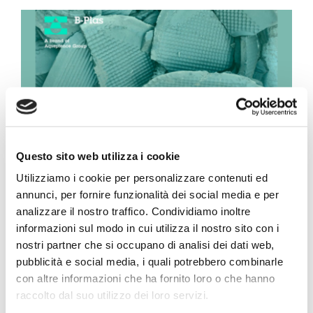
Progetto Cross Life
Blog
Download
Lavora con noi
Questo sito web utilizza i cookie
Utilizziamo i cookie per personalizzare contenuti ed
Ieri (20 febbraio) abbiamo avuto l’opportunità di
annunci, per fornire funzionalità dei social media e per
Contatti
partecipare come relatori a un evento
analizzare il nostro traffico. Condividiamo inoltre
informazioni sul modo in cui utilizza il nostro sito con i
organizzato in Piave Servizi, dove abbiamo avuto
Vai a Diemme Filtration
nostri partner che si occupano di analisi dei dati web,
l’occasione di presentare le nostre soluzioni
pubblicità e social media, i quali potrebbero combinarle
tecnologiche nell’ambito della gestione fanghi.
con altre informazioni che ha fornito loro o che hanno
Durante l’incontro, abbiamo esplorato le sfide
raccolto dal suo utilizzo dei loro servizi.