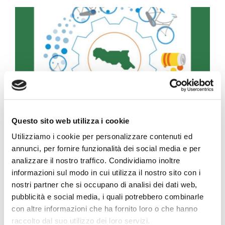
Progetto Cross Life
Blog
Download
Lavora con noi
Questo sito web utilizza i cookie
I fanghi da depurazione delle acque reflue sono
Utilizziamo i cookie per personalizzare contenuti ed
Contatti
annunci, per fornire funzionalità dei social media e per
una risorsa sempre disponibile e destinata a
analizzare il nostro traffico. Condividiamo inoltre
crescere nei prossimi anni: per questo la loro
informazioni sul modo in cui utilizza il nostro sito con i
Vai a Diemme Filtration
valorizzazione è strategica in un’ottica
nostri partner che si occupano di analisi dei dati web,
di economia circolare.
pubblicità e social media, i quali potrebbero combinarle
con altre informazioni che ha fornito loro o che hanno
Dai fanghi è possibile produrre biogas
raccolto dal suo utilizzo dei loro servizi.