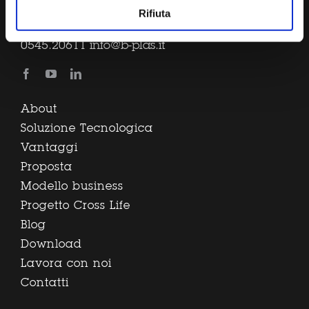
Rifiuta
B-Plas sbrl via Gessi, 16 48022 Lugo (RA) Tel.
0545.20611
info@b-plas.it
About
Soluzione Tecnologica
Vantaggi
Proposta
Modello business
Progetto Cross Life
Blog
Download
Lavora con noi
Contatti