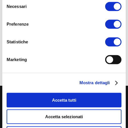
Selezione
gestite circa 2,9 milioni: il 56% è stato smaltito in
Necessari
del
discarica, solo il 40% è stato recuperato. A questo
consenso
riguardo, la tecnologia B-Plas offre una soluzione
Preferenze
concreta e sostenibile al problema dello
smaltimento fanghi, riducendone il volume e
Statistiche
valorizzandoli in una nuova materia prima.
Marketing
Mostra dettagli
Accetta tutti
Accetta selezionati