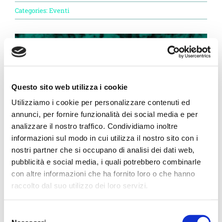
Progetto Cross Life
Categories:
Eventi
Blog
Download
Questo sito web utilizza i cookie
Utilizziamo i cookie per personalizzare contenuti ed
Lavora con noi
annunci, per fornire funzionalità dei social media e per
analizzare il nostro traffico. Condividiamo inoltre
informazioni sul modo in cui utilizza il nostro sito con i
Contatti
nostri partner che si occupano di analisi dei dati web,
Siamo felici di annunciare che saremo ad Atene,
pubblicità e social media, i quali potrebbero combinarle
Vai a Diemme Filtration
con altre informazioni che ha fornito loro o che hanno
dal 7 al 9 giugno, per questa importante
raccolto dal suo utilizzo dei loro servizi.
Conferenza del settore idrico. – Vittoria
Stefanelli presenta “Upcycling of wastewater
Selezione
treatment sludge (WWTS) to produce high value