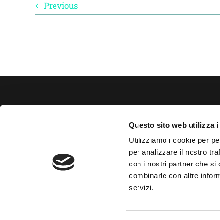
Previous
B-Plas s
Questo sito web utilizza i
Lugo (R
Utilizziamo i cookie per pe
per analizzare il nostro tra
info@b-p
con i nostri partner che si
combinarle con altre inform
servizi.