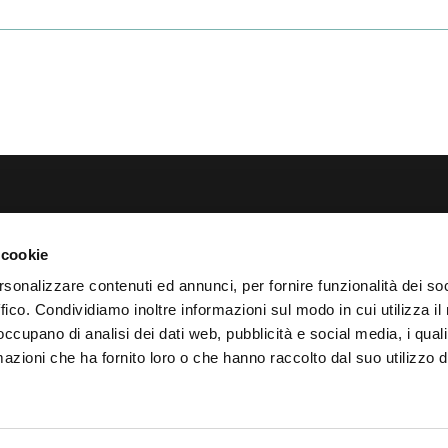
About
brl via Gessi, 16 48022
 cookie
Soluzione Tecnologica
A) Tel.
0545.20611
rsonalizzare contenuti ed annunci, per fornire funzionalità dei so
Vantaggi
ffico. Condividiamo inoltre informazioni sul modo in cui utilizza il 
las.it
Proposta
 occupano di analisi dei dati web, pubblicità e social media, i qual
Modello business
azioni che ha fornito loro o che hanno raccolto dal suo utilizzo d