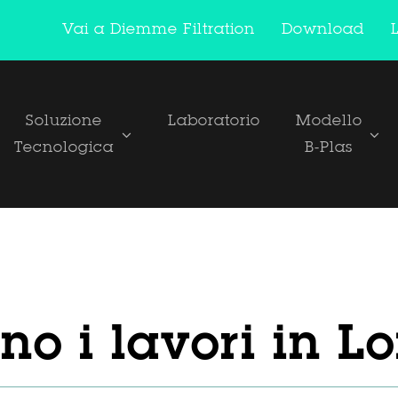
Vai a Diemme Filtration
Download
Soluzione
Laboratorio
Modello
Tecnologica
B-Plas
no i lavori in L