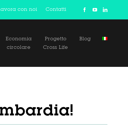
Lavora con noi
Contatti
Economia
Progetto
Blog
circolare
Cross Life
ombardia!