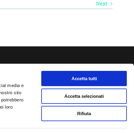
Next
Progetto Cross Life
Accetta tutti
Blog
cial media e
Download
nostro sito
Lavora con noi
Accetta selezionati
i potrebbero
Contatti
ei loro
Rifiuta