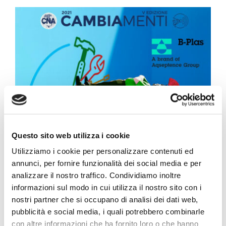
Progetto Cross Life
Blog
Download
Lavora con noi
Questo sito web utilizza i cookie
E’ in programma a Roma, 18-19 novembre, la fase
Contatti
finale del
Premio Cambiamenti
, nella quale B-
Utilizziamo i cookie per personalizzare contenuti ed
annunci, per fornire funzionalità dei social media e per
Plas interverrà, sfidando altre 19 realtà
Vai a Diemme Filtration
analizzare il nostro traffico. Condividiamo inoltre
innovative di tutta Italia, per aggiudicarsi il primo
informazioni sul modo in cui utilizza il nostro sito con i
premio di 20.000 € per sostenere il proprio
nostri partner che si occupano di analisi dei dati web,
progetto.
Venerdì 19
, nel contesto del Nazionale
pubblicità e social media, i quali potrebbero combinarle
con altre informazioni che ha fornito loro o che hanno