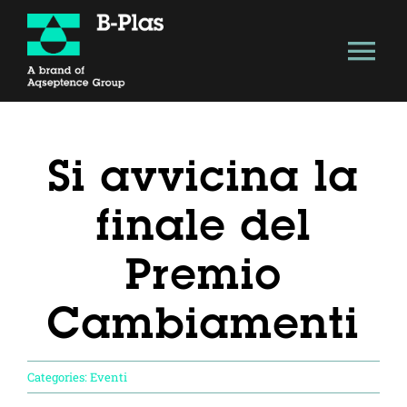
Salta
al
Tog
contenuto
Nav
About
Si avvicina la
Soluzione Tecnologica
finale del
Vantaggi
Premio
Modello B-Plas
Cambiamenti
Economia circolare
Categories:
Eventi