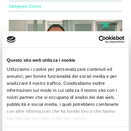
Progetto Cross Life
Categories:
Eventi
Blog
Download
Questo sito web utilizza i cookie
Lavora con noi
Utilizziamo i cookie per personalizzare contenuti ed
annunci, per fornire funzionalità dei social media e per
Contatti
analizzare il nostro traffico. Condividiamo inoltre
informazioni sul modo in cui utilizza il nostro sito con i
B-Plas partecipa all’evento di
Labelab
:
nostri partner che si occupano di analisi dei dati web,
Vai a Diemme Filtration
manifestazione tecnico-scientifica e festival
pubblicità e social media, i quali potrebbero combinarle
con altre informazioni che ha fornito loro o che hanno
culturale riguardante il tema di rifiuti, acqua,
raccolto dal suo utilizzo dei loro servizi.
energia, bonifiche e sostenibilità ambientale
, che
si svolge a Ravenna da oggi fino al 27 maggio.