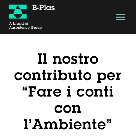
Salta
al
Tog
contenuto
Nav
About
Il nostro
Soluzione Tecnologica
contributo per
Vantaggi
“Fare i conti
Modello B-Plas
con
l’Ambiente”
Economia circolare