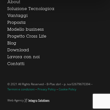
About
Soluzione Tecnologica
Vantaggi
Proposta
Modello business
Progetto Cross Life
Blog
Download
Lavora con noi
Contatti
© 2021 All Rights Reserved – B-Plas sbrl – p. iva 02679670394 –
Termini e condizioni
–
Privacy Policy
–
Cookie Policy
Web Agency