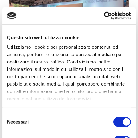
Progetto Cross Life
Blog
Questo sito web utilizza i cookie
Download
Utilizziamo i cookie per personalizzare contenuti ed
annunci, per fornire funzionalità dei social media e per
analizzare il nostro traffico. Condividiamo inoltre
Siamo lieti di annunciare che parteciperemo
Lavora con noi
informazioni sul modo in cui utilizza il nostro sito con i
all’IFAT, fiera leader mondiale per la gestione di
nostri partner che si occupano di analisi dei dati web,
pubblicità e social media, i quali potrebbero combinarle
acqua, acque reflue, rifiuti e materie prime, che si
Contatti
con altre informazioni che ha fornito loro o che hanno
terrà a Monaco di Baviera, in Germania, dal 30
raccolto dal suo utilizzo dei loro servizi.
maggio al 3 giugno.
Il nostro staff, insieme ad
Vai a Diemme Filtration
Aqseptence Group
, sarà presente nel padiglione
Selezione
Necessari
A1. 151/250. Non vediamo l’ora di incontrarvi e di
del
consenso
mostrarvi la nostra soluzione innovativa! Per