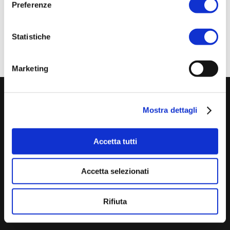
maggiori informazioni visitate il
sito
della fiera.
Preferenze
Statistiche
Marketing
Mostra dettagli
Accetta tutti
Accetta selezionati
B-Plas sbrl via Gessi, 16 48022 Lugo (RA) Tel.
0545.20611
info@b-plas.it
Rifiuta