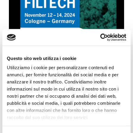
Progetto Cross Life
Blog
Download
Questo sito web utilizza i cookie
Dal 12 al 14 novembre saremo al FILTECH
Lavora con noi
Utilizziamo i cookie per personalizzare contenuti ed
Exhibition, in Germania.
annunci, per fornire funzionalità dei social media e per
👉 Stand B16, Hall 8
analizzare il nostro traffico. Condividiamo inoltre
Contatti
informazioni sul modo in cui utilizza il nostro sito con i
nostri partner che si occupano di analisi dei dati web,
👨‍🏫 Presentazione di Daniele Pirini: “Study of
Vai a Diemme Filtration
pubblicità e social media, i quali potrebbero combinarle
the effect of temperature and residence time in
con altre informazioni che ha fornito loro o che hanno
hidrotermal condition on the filterability of
raccolto dal suo utilizzo dei loro servizi.
biological sludge through a filter press” 📅