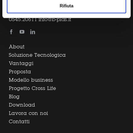
Rifiuta
B-Plas sbrl via Gessi, 16 48022 Lugo (RA) Tel.
0545.20611
info@b-plas.it
About
Soluzione Tecnologica
Vantaggi
Proposta
Modello business
Progetto Cross Life
Blog
Download
Lavora con noi
Contatti