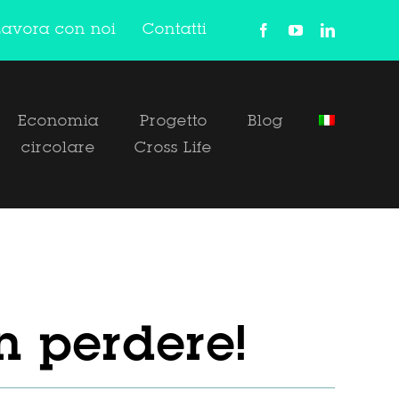
Lavora con noi
Contatti
Economia
Progetto
Blog
circolare
Cross Life
n perdere!