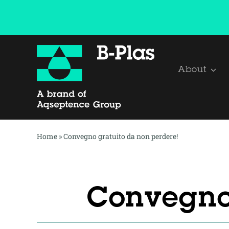
Salta
al
contenuto
About
Home
»
Convegno gratuito da non perdere!
Convegno 