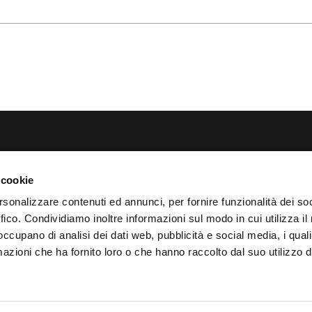
About
brl via Gessi, 16 48022
 cookie
Soluzione Tecnologica
A) Tel.
0545.20611
rsonalizzare contenuti ed annunci, per fornire funzionalità dei so
Vantaggi
ffico. Condividiamo inoltre informazioni sul modo in cui utilizza il 
las.it
Proposta
 occupano di analisi dei dati web, pubblicità e social media, i qual
Modello business
azioni che ha fornito loro o che hanno raccolto dal suo utilizzo d