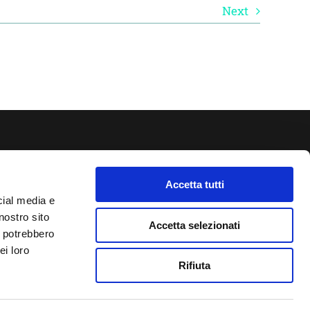
Next
Progetto Cross Life
Accetta tutti
Blog
cial media e
Download
nostro sito
Lavora con noi
Accetta selezionati
i potrebbero
Contatti
ei loro
Rifiuta