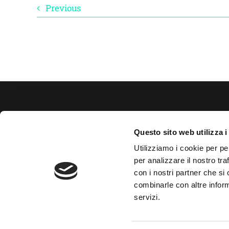
Previous
B-Plas s
Questo sito web utilizza i
Lugo (R
Utilizziamo i cookie per pe
per analizzare il nostro tra
info@b-p
con i nostri partner che si
combinarle con altre inform
servizi.