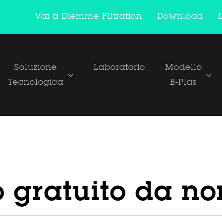
Vai a Diemme Filtration
Download
Soluzione
Laboratorio
Modello
Tecnologica
B-Plas
gratuito da no