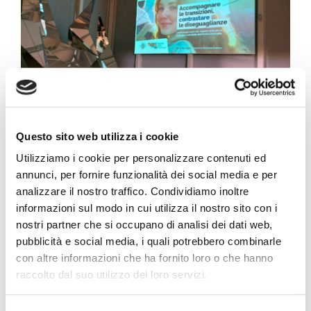
Progetto Cross Life
Blog
Download
Questo sito web utilizza i cookie
Oggi Eleonora Torricelli, Responsabile Sales &
Lavora con noi
Utilizziamo i cookie per personalizzare contenuti ed
Marketing di B-Plas Sbrl, ha partecipato al
annunci, per fornire funzionalità dei social media e per
convegno “Accompagnare le transizioni,
analizzare il nostro traffico. Condividiamo inoltre
Contatti
informazioni sul modo in cui utilizza il nostro sito con i
contrastare le diseguaglianze”: un tavolo di
nostri partner che si occupano di analisi dei dati web,
confronto per costruire reti tra territori sulle
Vai a Diemme Filtration
pubblicità e social media, i quali potrebbero combinarle
politiche di sviluppo sostenibile.
Eleonora ha
con altre informazioni che ha fornito loro o che hanno
presentato B-Plas di fronte a una platea di esperti
raccolto dal suo utilizzo dei loro servizi.
europei e rappresentanti del Patto per il Lavoro e