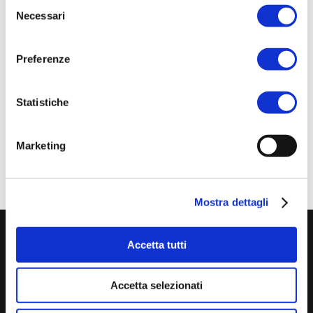
Selezione
per il Clima, tra cui Elly Schlein – vicepresidente
Necessari
del
e assessore al contrasto alle diseguaglianze e
consenso
transizione ecologica – e Jeffrey Sachs,
Preferenze
presidente del
Sustainable Development
Solutions Network
. La strada verso lo sviluppo
Statistiche
sostenibile è tracciata!
Marketing
Mostra dettagli
Accetta tutti
Accetta selezionati