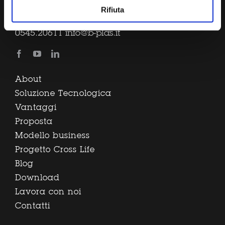
Rifiuta
B-Plas sbrl via Gessi, 16 48022 Lugo (RA) Tel.
0545.20611
info@b-plas.it
About
Soluzione Tecnologica
Vantaggi
Proposta
Modello business
Progetto Cross Life
Blog
Download
Lavora con noi
Contatti