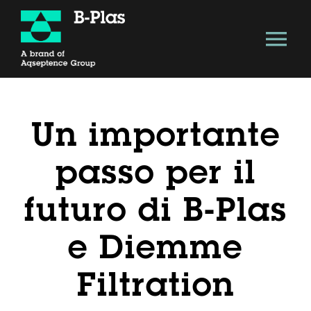
Salta
al
Tog
contenuto
Nav
About
Un importante
Soluzione Tecnologica
passo per il
Vantaggi
futuro di B-Plas
Modello B-Plas
e Diemme
Filtration
Economia circolare