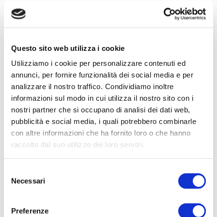
B-Plas continuerà a operare con la stessa
struttura, le stesse persone e la stessa
attenzione che da sempre dedica ai
Questo sito web utilizza i cookie
propri clienti e partner. Tutti i progetti in
Utilizziamo i cookie per personalizzare contenuti ed
corso, gli impegni assunti e le
annunci, per fornire funzionalità dei social media e per
collaborazioni attive proseguiranno
analizzare il nostro traffico. Condividiamo inoltre
informazioni sul modo in cui utilizza il nostro sito con i
regolarmente.
nostri partner che si occupano di analisi dei dati web,
pubblicità e social media, i quali potrebbero combinarle
Il nostro team rimane pienamente
con altre informazioni che ha fornito loro o che hanno
focalizzato sul supporto quotidiano ai
raccolto dal suo utilizzo dei loro servizi.
clienti, sul rispetto delle tempistiche
concordate e sul raggiungimento degli
Selezione
Necessari
del
obiettivi condivisi.
consenso
Guardiamo a questa operazione come a
Preferenze