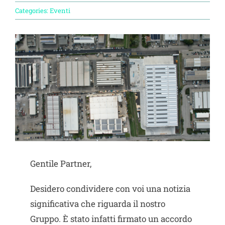
Progetto Cross Life
Categories:
Eventi
Blog
Download
Lavora con noi
Contatti
Gentile Partner,
Vai a Diemme Filtration
Desidero condividere con voi una notizia
significativa che riguarda il nostro
Gruppo. È stato infatti firmato un accordo